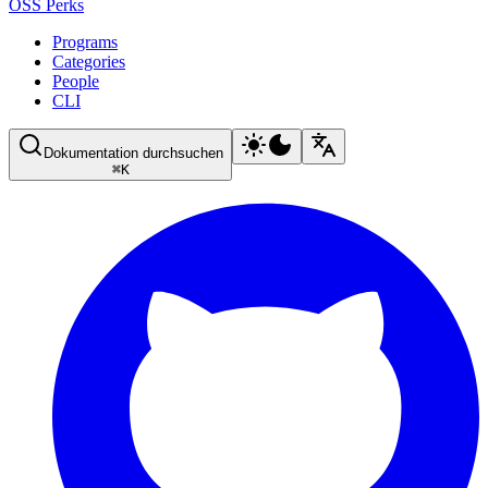
OSS Perks
Programs
Categories
People
CLI
Dokumentation durchsuchen
⌘
K