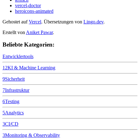
vercel-doctor
heroicons-animated
Gehostet auf
Vercel
.
Übersetzungen von
Lingo.dev
.
Erstellt von
Aniket Pawar
.
Beliebte Kategorien:
Entwicklertools
12
KI & Machine Learning
9
Sicherheit
7
Infrastruktur
6
Testing
5
Analytics
3
CI/CD
3
Monitoring & Observability