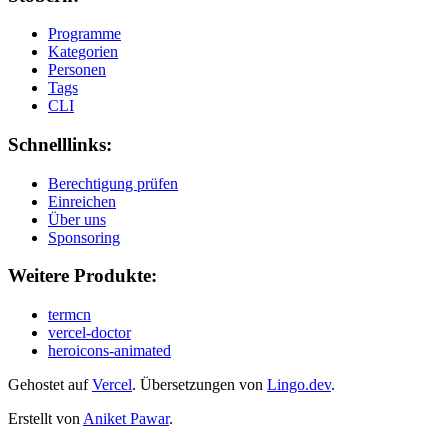
Programme
Kategorien
Personen
Tags
CLI
Schnelllinks:
Berechtigung prüfen
Einreichen
Über uns
Sponsoring
Weitere Produkte:
termcn
vercel-doctor
heroicons-animated
Gehostet auf
Vercel
.
Übersetzungen von
Lingo.dev
.
Erstellt von
Aniket Pawar
.