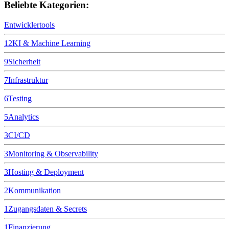
Beliebte Kategorien:
Entwicklertools
12
KI & Machine Learning
9
Sicherheit
7
Infrastruktur
6
Testing
5
Analytics
3
CI/CD
3
Monitoring & Observability
3
Hosting & Deployment
2
Kommunikation
1
Zugangsdaten & Secrets
1
Finanzierung