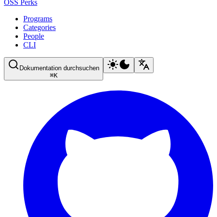
OSS Perks
Programs
Categories
People
CLI
Dokumentation durchsuchen
⌘
K