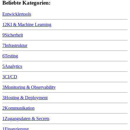
Beliebte Kategorien:
Entwicklertools
12
KI & Machine Learning
9
Sicherheit
7
Infrastruktur
6
Testing
5
Analytics
3
CI/CD
3
Monitoring & Observability
3
Hosting & Deployment
2
Kommunikation
1
Zugangsdaten & Secrets
1
Finanzierung