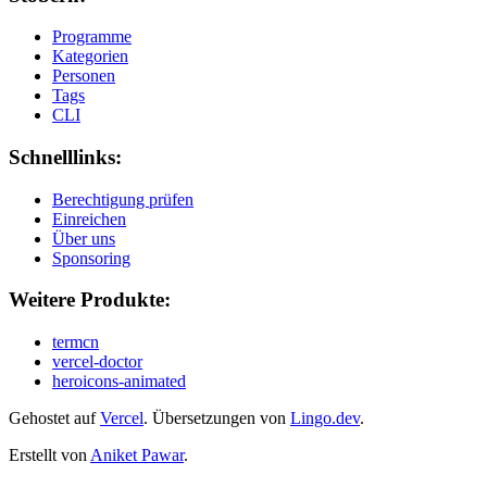
Programme
Kategorien
Personen
Tags
CLI
Schnelllinks:
Berechtigung prüfen
Einreichen
Über uns
Sponsoring
Weitere Produkte:
termcn
vercel-doctor
heroicons-animated
Gehostet auf
Vercel
.
Übersetzungen von
Lingo.dev
.
Erstellt von
Aniket Pawar
.