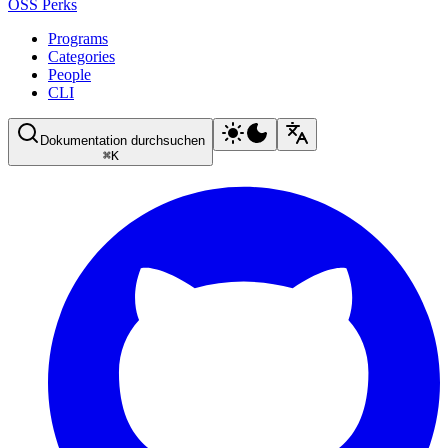
OSS Perks
Programs
Categories
People
CLI
Dokumentation durchsuchen
⌘
K