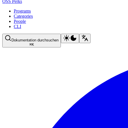
OSS Perks
Programs
Categories
People
CLI
Dokumentation durchsuchen
⌘
K