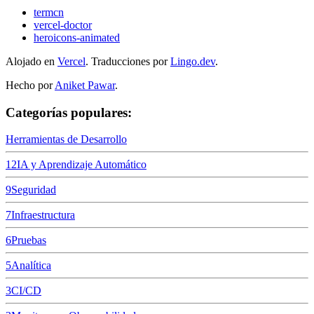
termcn
vercel-doctor
heroicons-animated
Alojado en
Vercel
.
Traducciones por
Lingo.dev
.
Hecho por
Aniket Pawar
.
Categorías populares:
Herramientas de Desarrollo
12
IA y Aprendizaje Automático
9
Seguridad
7
Infraestructura
6
Pruebas
5
Analítica
3
CI/CD