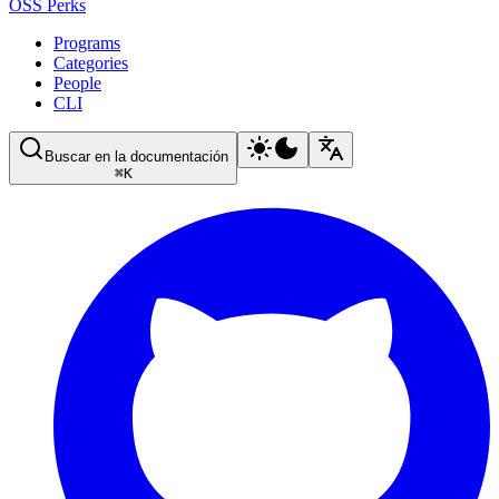
OSS Perks
Programs
Categories
People
CLI
Buscar en la documentación
⌘
K