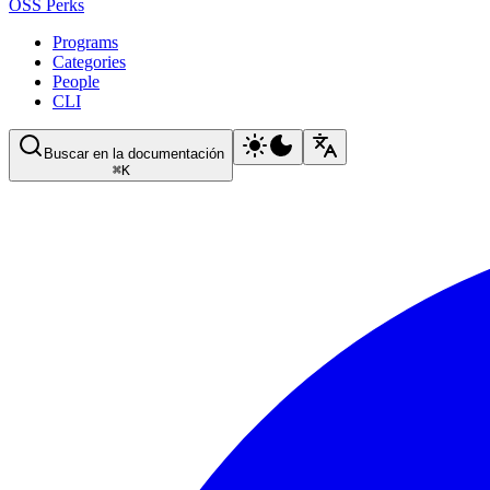
OSS Perks
Programs
Categories
People
CLI
Buscar en la documentación
⌘
K