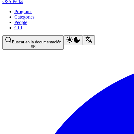
OSS Perks
Programs
Categories
People
CLI
Buscar en la documentación
⌘
K