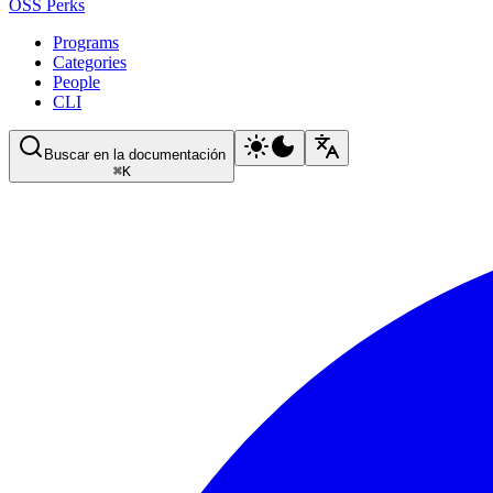
OSS Perks
Programs
Categories
People
CLI
Buscar en la documentación
⌘
K