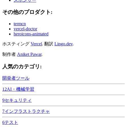
スポンサー
その他のプロダクト:
termcn
vercel-doctor
heroicons-animated
ホスティング
Vercel
.
翻訳
Lingo.dev
.
制作者
Aniket Pawar
.
人気のカテゴリ:
開発者ツール
12
AI・機械学習
9
セキュリティ
7
インフラストラクチャ
6
テスト