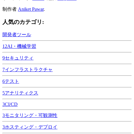
制作者
Aniket Pawar
.
人気のカテゴリ:
開発者ツール
12
AI・機械学習
9
セキュリティ
7
インフラストラクチャ
6
テスト
5
アナリティクス
3
CI/CD
3
モニタリング・可観測性
3
ホスティング・デプロイ