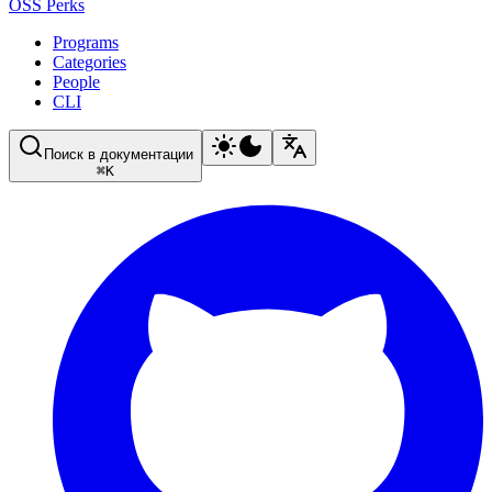
OSS Perks
Programs
Categories
People
CLI
Поиск в документации
⌘
K