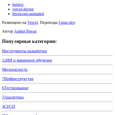
termcn
vercel-doctor
heroicons-animated
Размещено на
Vercel
.
Переводы
Lingo.dev
.
Автор
Aniket Pawar
.
Популярные категории:
Инструменты разработки
12
ИИ и машинное обучение
9
Безопасность
7
Инфраструктура
6
Тестирование
5
Аналитика
3
CI/CD