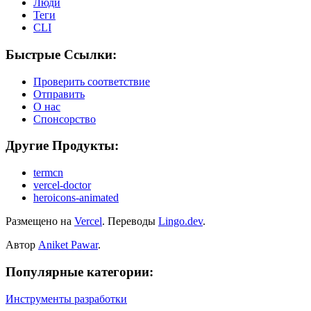
Люди
Теги
CLI
Быстрые Ссылки:
Проверить соответствие
Отправить
О нас
Спонсорство
Другие Продукты:
termcn
vercel-doctor
heroicons-animated
Размещено на
Vercel
.
Переводы
Lingo.dev
.
Автор
Aniket Pawar
.
Популярные категории:
Инструменты разработки