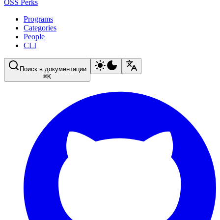
OSS Perks
Programs
Categories
People
CLI
Поиск в документации
⌘
K