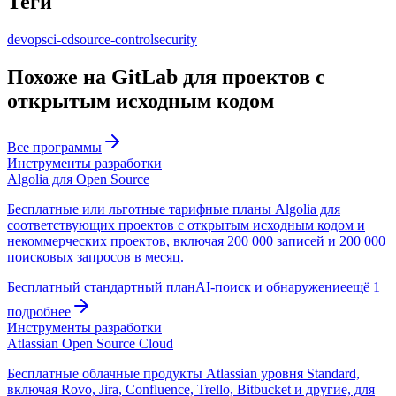
Теги
devops
ci-cd
source-control
security
Похоже на GitLab для проектов с
открытым исходным кодом
Все программы
Инструменты разработки
Algolia для Open Source
Бесплатные или льготные тарифные планы Algolia для
соответствующих проектов с открытым исходным кодом и
некоммерческих проектов, включая 200 000 записей и 200 000
поисковых запросов в месяц.
Бесплатный стандартный план
AI-поиск и обнаружение
ещё 1
подробнее
Инструменты разработки
Atlassian Open Source Cloud
Бесплатные облачные продукты Atlassian уровня Standard,
включая Rovo, Jira, Confluence, Trello, Bitbucket и другие, для