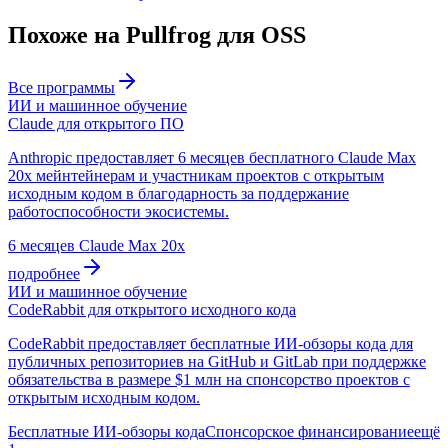
Похоже на Pullfrog для OSS
Все программы
ИИ и машинное обучение
Claude для открытого ПО
Anthropic предоставляет 6 месяцев бесплатного Claude Max
20x мейнтейнерам и участникам проектов с открытым
исходным кодом в благодарность за поддержание
работоспособности экосистемы.
6 месяцев Claude Max 20x
подробнее
ИИ и машинное обучение
CodeRabbit для открытого исходного кода
CodeRabbit предоставляет бесплатные ИИ-обзоры кода для
публичных репозиториев на GitHub и GitLab при поддержке
обязательства в размере $1 млн на спонсорство проектов с
открытым исходным кодом.
Бесплатные ИИ-обзоры кода
Спонсорское финансирование
ещё