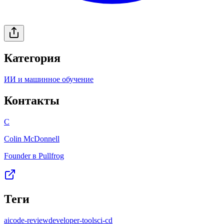
Категория
ИИ и машинное обучение
Контакты
C
Colin McDonnell
Founder в Pullfrog
Теги
ai
code-review
developer-tools
ci-cd