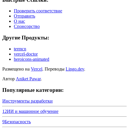
Проверить соответствие
Отправить
О нас
Спонсорство
Другие Продукты:
termcn
vercel-doctor
heroicons-animated
Размещено на
Vercel
.
Переводы
Lingo.dev
.
Автор
Aniket Pawar
.
Популярные категории:
Инструменты разработки
12
ИИ и машинное обучение
9
Безопасность