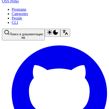
OSS Perks
Programs
Categories
People
CLI
Поиск в документации
⌘
K