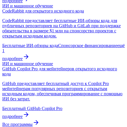
подробнее
ИИ и машинное обучение
CodeRabbit для открытого исходного кода
CodeRabbit предоставляет бесплатные ИИ-обзоры кода для
публичных репозиториев на GitHub и GitLab при поддержке
обязательства в размере $1 млн на спонсорство проектов с
открытым исходным кодом.
Бесплатные ИИ-обзоры кода
Спонсорское финансирование
ещё
1
подробнее
ИИ и машинное обучение
GitHub Copilot Pro для мейнтейнеров открытого исходного
кода
GitHub предоставляет бесплатный доступ к Copilot Pro
мейнтейнерам популярных репозиториев с открытым
исходным кодом, обеспечивая программирование с помощью
ИИ без затрат.
Бесплатный GitHub Copilot Pro
подробнее
Все программы