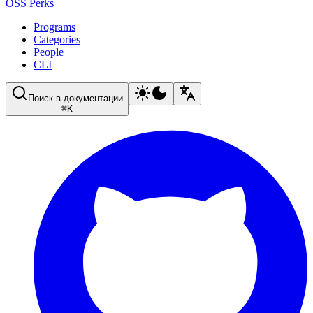
OSS Perks
Programs
Categories
People
CLI
Поиск в документации
⌘
K