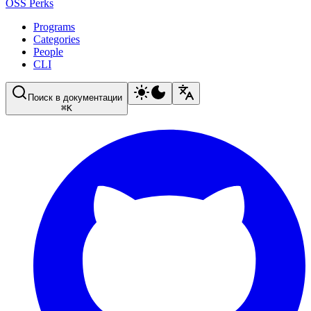
OSS Perks
Programs
Categories
People
CLI
Поиск в документации
⌘
K