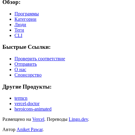
Обзор:
Программы
Категории
Люди
Теги
CLI
Быстрые Ссылки:
Проверить соответствие
Отправить
О нас
Спонсорство
Другие Продукты:
termcn
vercel-doctor
heroicons-animated
Размещено на
Vercel
.
Переводы
Lingo.dev
.
Автор
Aniket Pawar
.