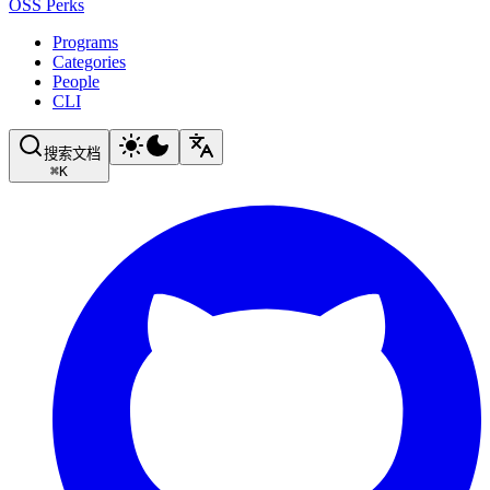
OSS Perks
Programs
Categories
People
CLI
搜索文档
⌘
K