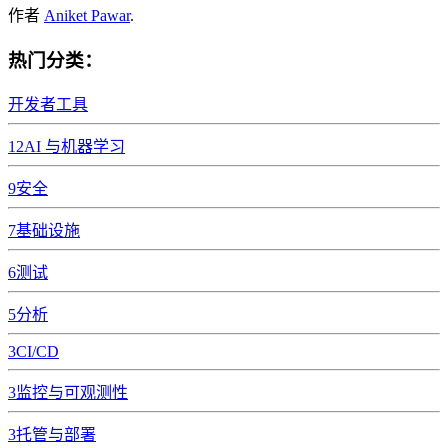
作者
Aniket Pawar
.
热门分类：
开发者工具
12
AI 与机器学习
9
安全
7
基础设施
6
测试
5
分析
3
CI/CD
3
监控与可观测性
3
托管与部署