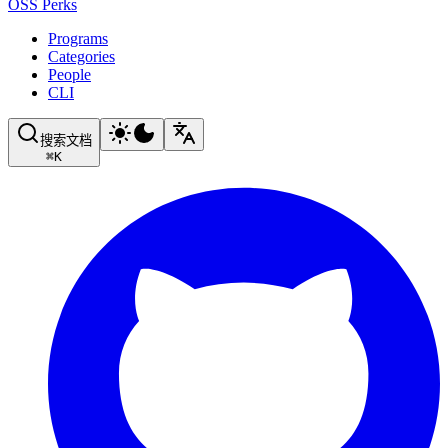
OSS Perks
Programs
Categories
People
CLI
搜索文档
⌘
K