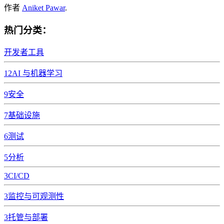
作者
Aniket Pawar
.
热门分类：
开发者工具
12
AI 与机器学习
9
安全
7
基础设施
6
测试
5
分析
3
CI/CD
3
监控与可观测性
3
托管与部署