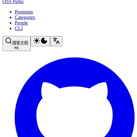
OSS Perks
Programs
Categories
People
CLI
搜索文档
⌘
K