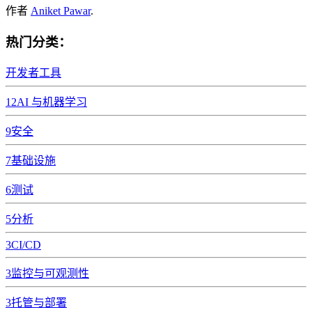
作者
Aniket Pawar
.
热门分类：
开发者工具
12
AI 与机器学习
9
安全
7
基础设施
6
测试
5
分析
3
CI/CD
3
监控与可观测性
3
托管与部署