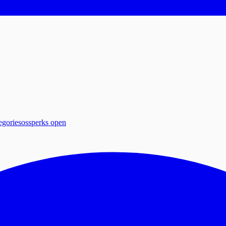
egories
ossperks open