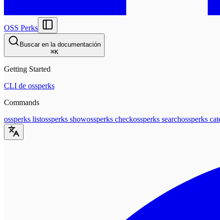
OSS Perks
Buscar en la documentación
⌘
K
Getting Started
CLI de ossperks
Commands
ossperks list
ossperks show
ossperks check
ossperks search
ossperks cat