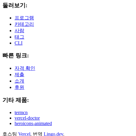
둘러보기:
프로그램
카테고리
사람
태그
CLI
빠른 링크:
자격 확인
제출
소개
후원
기타 제품:
termcn
vercel-doctor
heroicons-animated
호스팅
Vercel
.
번역
Lingo.dev
.