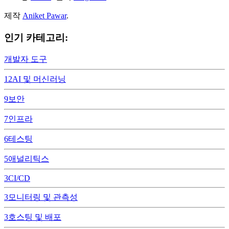
제작
Aniket Pawar
.
인기 카테고리:
개발자 도구
12
AI 및 머신러닝
9
보안
7
인프라
6
테스팅
5
애널리틱스
3
CI/CD
3
모니터링 및 관측성
3
호스팅 및 배포