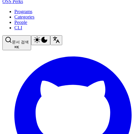
OSS Perks
Programs
Categories
People
CLI
문서 검색
⌘
K