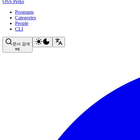
OSS Perks
Programs
Categories
People
CLI
문서 검색
⌘
K