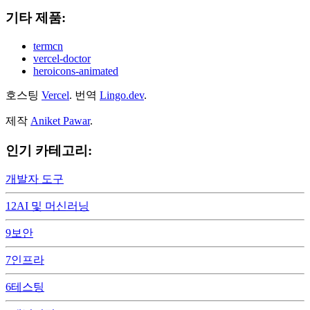
기타 제품:
termcn
vercel-doctor
heroicons-animated
호스팅
Vercel
.
번역
Lingo.dev
.
제작
Aniket Pawar
.
인기 카테고리:
개발자 도구
12
AI 및 머신러닝
9
보안
7
인프라
6
테스팅