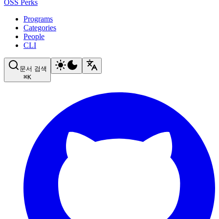
OSS Perks
Programs
Categories
People
CLI
문서 검색
⌘
K