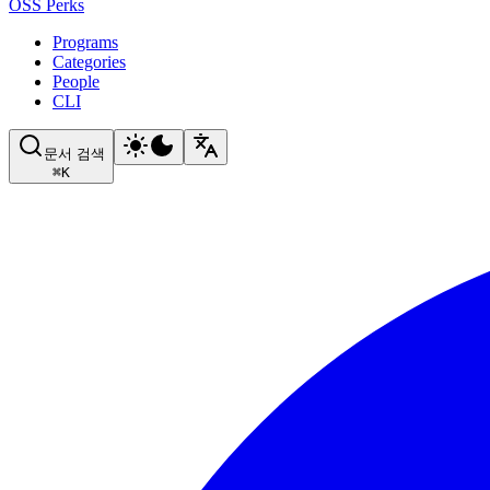
OSS Perks
Programs
Categories
People
CLI
문서 검색
⌘
K