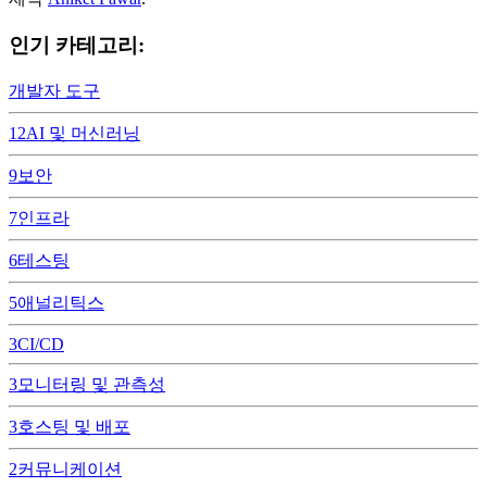
인기 카테고리:
개발자 도구
12
AI 및 머신러닝
9
보안
7
인프라
6
테스팅
5
애널리틱스
3
CI/CD
3
모니터링 및 관측성
3
호스팅 및 배포
2
커뮤니케이션