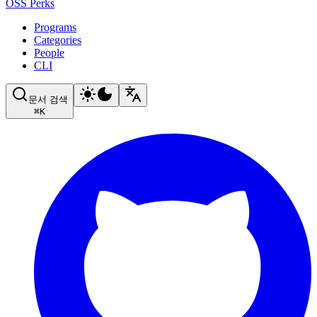
OSS Perks
Programs
Categories
People
CLI
문서 검색
⌘
K