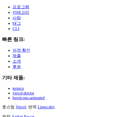
프로그램
카테고리
사람
태그
CLI
빠른 링크:
자격 확인
제출
소개
후원
기타 제품:
termcn
vercel-doctor
heroicons-animated
호스팅
Vercel
.
번역
Lingo.dev
.
제작
Aniket Pawar
.