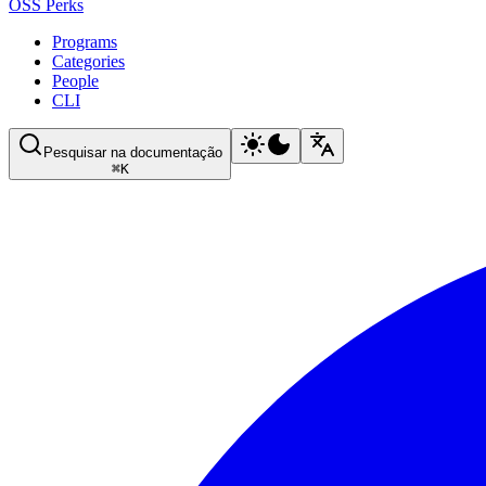
OSS Perks
Programs
Categories
People
CLI
Pesquisar na documentação
⌘
K