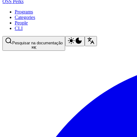
OSS Perks
Programs
Categories
People
CLI
Pesquisar na documentação
⌘
K