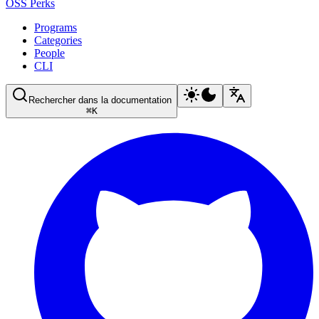
OSS Perks
Programs
Categories
People
CLI
Rechercher dans la documentation
⌘
K