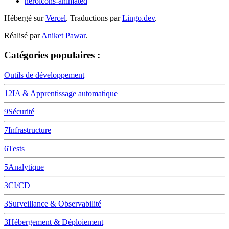
heroicons-animated
Hébergé sur
Vercel
.
Traductions par
Lingo.dev
.
Réalisé par
Aniket Pawar
.
Catégories populaires :
Outils de développement
12
IA & Apprentissage automatique
9
Sécurité
7
Infrastructure
6
Tests
5
Analytique
3
CI/CD
3
Surveillance & Observabilité
3
Hébergement & Déploiement