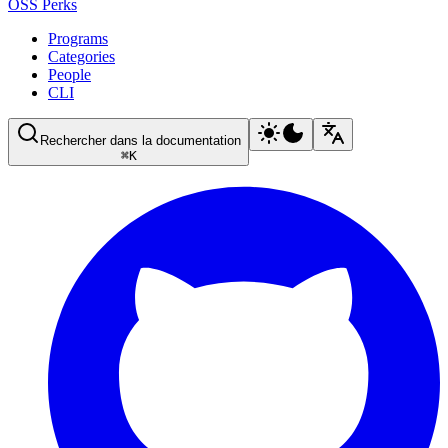
OSS Perks
Programs
Categories
People
CLI
Rechercher dans la documentation
⌘
K