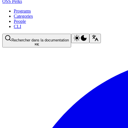
OSS Perks
Programs
Categories
People
CLI
Rechercher dans la documentation
⌘
K