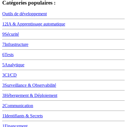
Catégories populaires :
Outils de développement
12
IA & Apprentissage automatique
9
Sécurité
7
Infrastructure
6
Tests
5
Analytique
3
CI/CD
3
Surveillance & Observabilité
3
Hébergement & Déploiement
2
Communication
1
Identifiants & Secrets
1
Financement