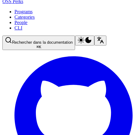
OSS Perks
Programs
Categories
People
CLI
Rechercher dans la documentation
⌘
K