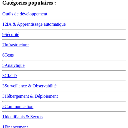
Catégories populaires :
Outils de développement
12
IA & Apprentissage automatique
9
Sécurité
7
Infrastructure
6
Tests
5
Analytique
3
CI/CD
3
Surveillance & Observabilité
3
Hébergement & Déploiement
2
Communication
1
Identifiants & Secrets
1
Financement