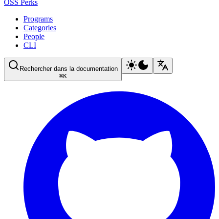
OSS Perks
Programs
Categories
People
CLI
Rechercher dans la documentation
⌘
K