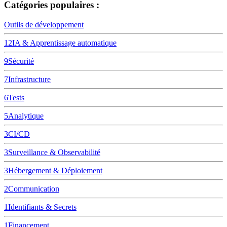
Catégories populaires :
Outils de développement
12
IA & Apprentissage automatique
9
Sécurité
7
Infrastructure
6
Tests
5
Analytique
3
CI/CD
3
Surveillance & Observabilité
3
Hébergement & Déploiement
2
Communication
1
Identifiants & Secrets
1
Financement