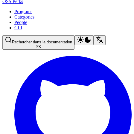
OSS Perks
Programs
Categories
People
CLI
Rechercher dans la documentation
⌘
K