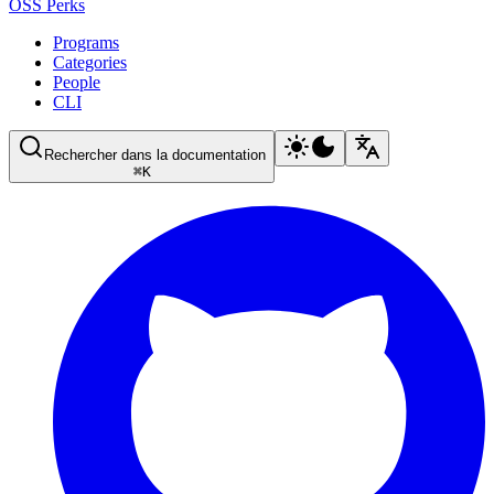
OSS Perks
Programs
Categories
People
CLI
Rechercher dans la documentation
⌘
K