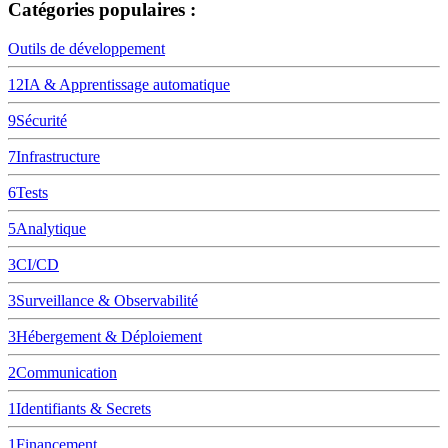
Catégories populaires :
Outils de développement
12
IA & Apprentissage automatique
9
Sécurité
7
Infrastructure
6
Tests
5
Analytique
3
CI/CD
3
Surveillance & Observabilité
3
Hébergement & Déploiement
2
Communication
1
Identifiants & Secrets
1
Financement