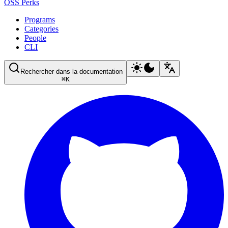
OSS Perks
Programs
Categories
People
CLI
Rechercher dans la documentation
⌘
K