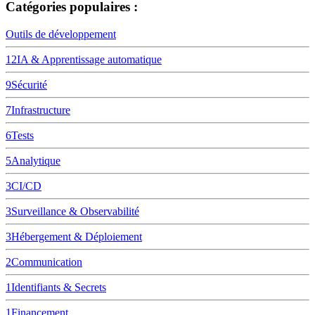
Catégories populaires :
Outils de développement
12
IA & Apprentissage automatique
9
Sécurité
7
Infrastructure
6
Tests
5
Analytique
3
CI/CD
3
Surveillance & Observabilité
3
Hébergement & Déploiement
2
Communication
1
Identifiants & Secrets
1
Financement