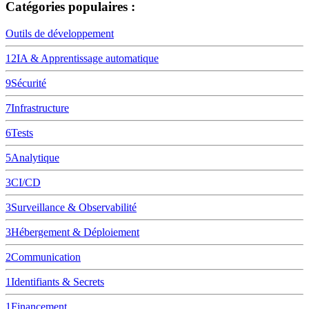
Catégories populaires :
Outils de développement
12
IA & Apprentissage automatique
9
Sécurité
7
Infrastructure
6
Tests
5
Analytique
3
CI/CD
3
Surveillance & Observabilité
3
Hébergement & Déploiement
2
Communication
1
Identifiants & Secrets
1
Financement