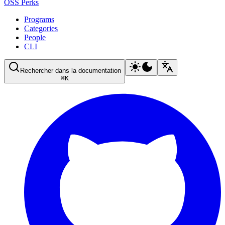
OSS Perks
Programs
Categories
People
CLI
Rechercher dans la documentation
⌘
K